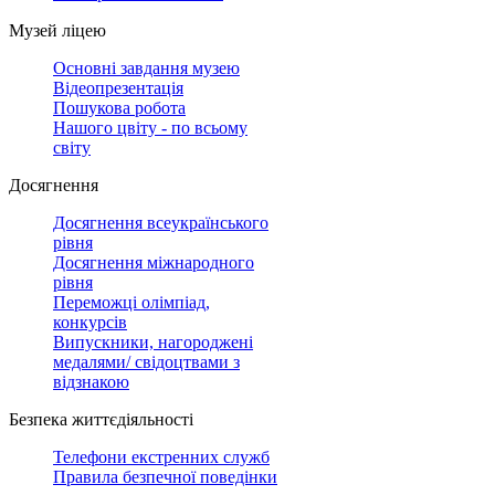
Музей ліцею
Основні завдання музею
Відеопрезентація
Пошукова робота
Нашого цвіту - по всьому
світу
Досягнення
Досягнення всеукраїнського
рівня
Досягнення міжнародного
рівня
Переможці олімпіад,
конкурсів
Випускники, нагороджені
медалями/ свідоцтвами з
відзнакою
Безпека життєдіяльності
Телефони екстренних служб
Правила безпечної поведінки