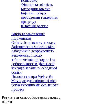
Кошторис
Фінансова звітність
Благодійні внески
Інформація про
проведення тендерних
процедур
Штатний розпис
Вибір та замовлення
підручників
Стратегія розвитку закладу
Забезпечення якості освіти
Академічна доброчесність
Рекомендації щодо
забезпечення прозорості та
доброчесності в діяльності
закладів загальної середньої
освіти
Положення про Web-сайт
Меморандум співпраці між
усіма учасниками освітнього
процесу
Результати самооцінювання закладу
освіти