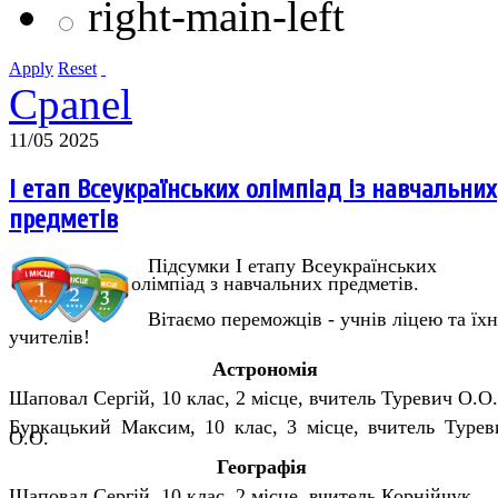
right-main-left
Apply
Reset
Cpanel
11/05 2025
І етап Всеукраїнських олімпіад із навчальних
предметів
Підсумки І етапу Всеукраїнських
олімпіад з навчальних предметів.
Вітаємо переможців - учнів ліцею та їхн
учителів!
Астрономія
Шаповал Сергій, 10 клас, 2 місце, вчитель Туревич О.О.
Буркацький Максим, 10 клас, 3 місце, вчитель Турев
О.О.
Географія
Шаповал Сергій, 10 клас, 2 місце, вчитель Корнійчук