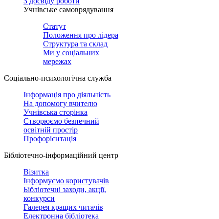
З досвіду роботи
Учнівське самоврядування
Статут
Положення про лідера
Структура та склад
Ми у соціальних
мережах
Соціально-психологічна служба
Інформація про діяльність
На допомогу вчителю
Учнівська сторінка
Створюємо безпечний
освітній простір
Профорієнтація
Бібліотечно-інформаційний центр
Візитка
Інформуємо користувачів
Бібліотечні заходи, акції,
конкурси
Галерея кращих читачів
Електронна бібліотека