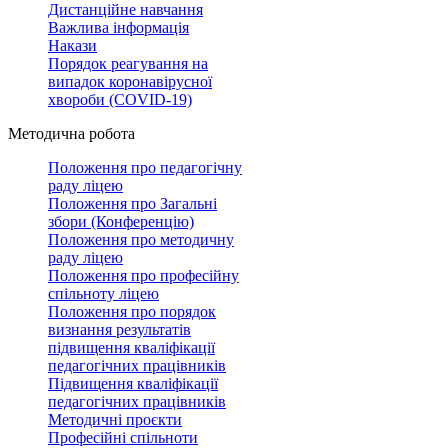
Дистанційне навчання
Важлива інформація
Накази
Порядок реагування на
випадок коронавірусної
хвороби (COVID-19)
Методична робота
Положення про педагогічну
раду ліцею
Положення про Загальні
збори (Конференцію)
Положення про методичну
раду ліцею
Положення про професійну
спільноту ліцею
Положення про порядок
визнання результатів
підвищення кваліфікації
педагогічних працівників
Підвищення кваліфікації
педагогічних працівників
Методичні проєкти
Професійні спільноти