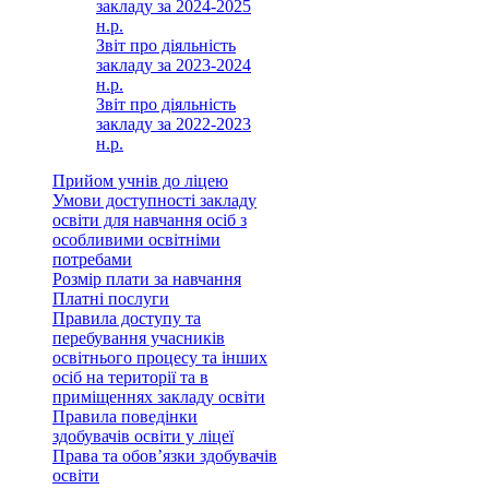
закладу за 2024-2025
н.р.
Звіт про діяльність
закладу за 2023-2024
н.р.
Звіт про діяльність
закладу за 2022-2023
н.р.
Прийом учнів до ліцею
Умови доступності закладу
освіти для навчання осіб з
особливими освітніми
потребами
Розмір плати за навчання
Платні послуги
Правила доступу та
перебування учасників
освітнього процесу та інших
осіб на території та в
приміщеннях закладу освіти
Правила поведінки
здобувачів освіти у ліцеї
Права та обов’язки здобувачів
освіти