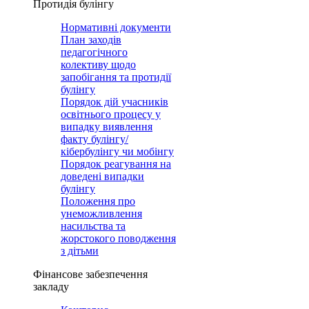
Протидія булінгу
Нормативні документи
План заходів
педагогічного
колективу щодо
запобігання та протидії
булінгу
Порядок дій учасників
освітнього процесу у
випадку виявлення
факту булінгу/
кібербулінгу чи мобінгу
Порядок реагування на
доведені випадки
булінгу
Положення про
унеможливлення
насильства та
жорстокого поводження
з дітьми
Фінансове забезпечення
закладу