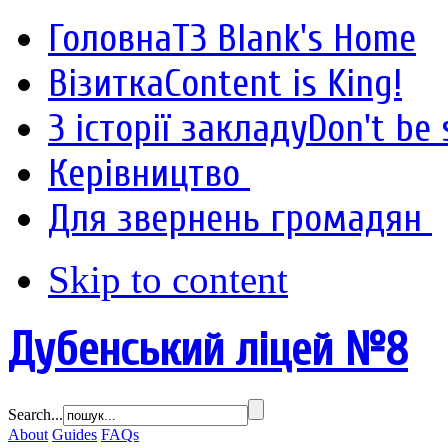
Головна
T3 Blank's Home
Візитка
Content is King!
З історії закладу
Don't be 
Керівництво
Для звернень громадян
Skip to content
Дубенський ліцей №8
Search...
About
Guides
FAQs