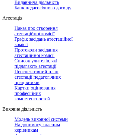
Видавнича діяльність
Банк педагогічного досвіду
Атестація
Наказ про створення
атестаційної комісії
Графік засідань атестаційної
комісії
Протоколи засідання
атестаційної комісії
Список учителів, які
підлягають атестації
Перспективний план
атестації педагогічних
працівників
Картки оцінювання
професійних
компетентностей
Виховна діяльність
Модель виховної системи
На допомогу класним
керівникам