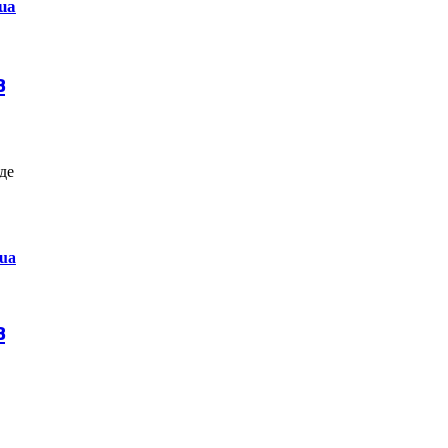
ua
в
де
,
.ua
в