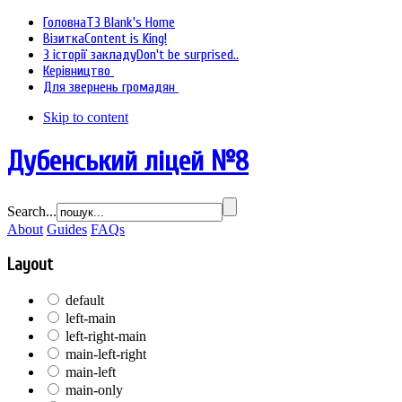
Головна
T3 Blank's Home
Візитка
Content is King!
З історії закладу
Don't be surprised..
Керівництво
Для звернень громадян
Skip to content
Дубенський ліцей №8
Search...
About
Guides
FAQs
Layout
default
left-main
left-right-main
main-left-right
main-left
main-only