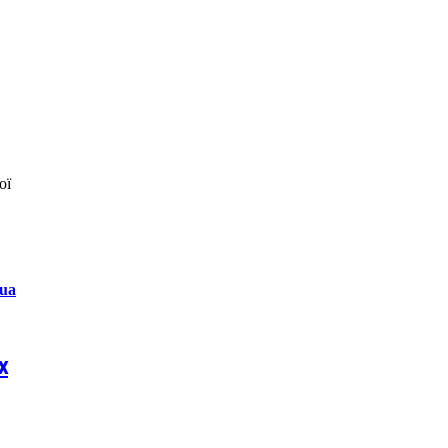
ої
.ua
х