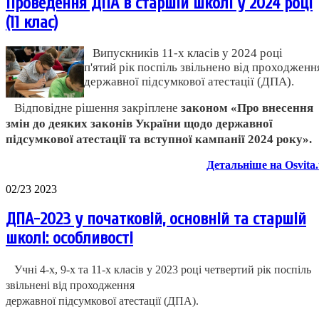
Проведення ДПА в старшій школі у 2024 році
(11 клас)
Випускників 11-х класів у 2024 році
п'ятий рік поспіль звільнено від проходженн
державної підсумкової атестації (ДПА).
Відповідне рішення закріплене
законом
«Про внесення
змін до деяких законів України щодо державної
підсумкової атестації та вступної кампанії 2024 року».
Детальніше на Osvita
02/23 2023
ДПА-2023 у початковій, основній та старшій
школі: особливості
Учні 4-х, 9-х та 11-х класів у 2023 році четвертий рік поспіль
звільнені від проходження
державної підсумкової атестації (ДПА).