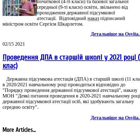
початкової (4-ті класи) та базової загальної
середньої (9-ті класи) освіти, звільнено від
проходження державної підсумкової
атестації.
Відповідни
й
наказ
під
писаний
міністром освіти Сергієм Шкарлетом.
Детальніше на Osvita
02/15 2021
Проведення ДПА в старшій школі у 2021 році (
клас)
Державна підсумкова атестація (ДПА) в старшій школі (11 кла
в 2020/2021 навчальному році проводиться відповідно до
"Порядку проведення державної підсумкової атестації"
, наказу
МОН "Деякі питання проведення в 2020-2021 навчальному роц
державної підсумкової атестації осіб, які здобувають загальну
середню освіту".
Детальніше на Osvita
More Articles...