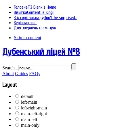
Головна
T3 Blank's Home
Візитка
Content is King!
З історії закладу
Don't be surprised..
Керівництво
Для звернень громадян
Skip to content
Дубенський ліцей №8
Search...
About
Guides
FAQs
Layout
default
left-main
left-right-main
main-left-right
main-left
main-only