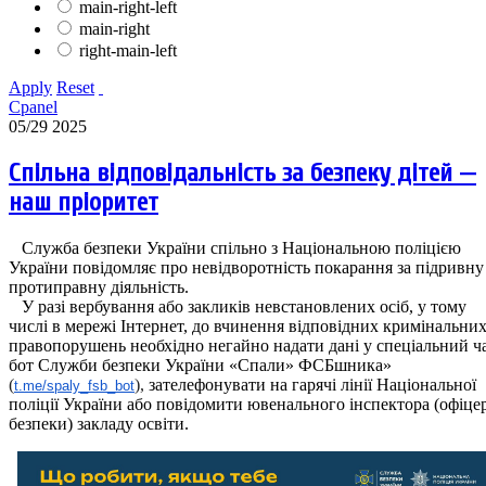
main-right-left
main-right
right-main-left
Apply
Reset
Cpanel
05/29 2025
Спільна відповідальність за безпеку дітей —
наш пріоритет
Служба безпеки України спільно з Національною поліцією
України повідомляє про невідворотність покарання за підривну
протиправну діяльність.
У разі вербування або закликів невстановлених осіб, у тому
числі в мережі Інтернет, до вчинення відповідних кримінальни
правопорушень необхідно негайно надати дані у спеціальний ч
бот Служби безпеки України «Спали» ФСБшника»
(
),
зателефонувати на гарячі лінії Національної
t.me/spaly_fsb_bot
поліції України або повідомити ювенального інспектора (офіце
безпеки) закладу освіти.