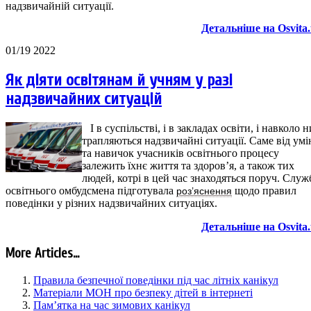
надзвичайній ситуації.
Детальніше на Osvita
01/19 2022
Як діяти освітянам й учням у разі
надзвичайних ситуацій
І в суспільстві, і в закладах освіти, і навколо 
трапляються надзвичайні ситуації. Саме від умі
та навичок учасників освітнього процесу
залежить їхнє життя та здоров’я, а також тих
людей, котрі в цей час знаходяться поруч. Служ
освітнього омбудсмена підготувала
щодо правил
роз’яснення
поведінки у різних надзвичайних ситуаціях.
Детальніше на Osvita
More Articles...
Правила безпечної поведінки під час літніх канікул
Матеріали МОН про безпеку дітей в інтернеті
Пам’ятка на час зимових канікул