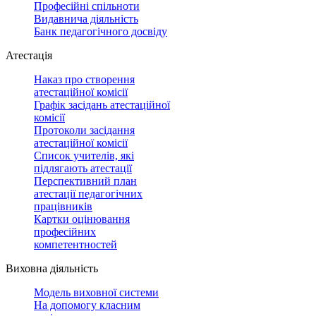
Професійні спільноти
Видавнича діяльність
Банк педагогічного досвіду
Атестація
Наказ про створення
атестаційної комісії
Графік засідань атестаційної
комісії
Протоколи засідання
атестаційної комісії
Список учителів, які
підлягають атестації
Перспективний план
атестації педагогічних
працівників
Картки оцінювання
професійних
компетентностей
Виховна діяльність
Модель виховної системи
На допомогу класним