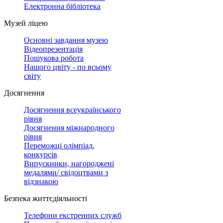
Електронна бібліотека
Музей ліцею
Основні завдання музею
Відеопрезентація
Пошукова робота
Нашого цвіту - по всьому
світу
Досягнення
Досягнення всеукраїнського
рівня
Досягнення міжнародного
рівня
Переможці олімпіад,
конкурсів
Випускники, нагороджені
медалями/ свідоцтвами з
відзнакою
Безпека життєдіяльності
Телефони екстренних служб