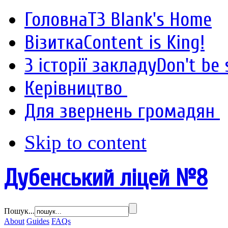
Головна
T3 Blank's Home
Візитка
Content is King!
З історії закладу
Don't be 
Керівництво
Для звернень громадян
Skip to content
Дубенський ліцей №8
Пошук...
About
Guides
FAQs