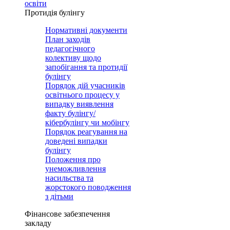
освіти
Протидія булінгу
Нормативні документи
План заходів
педагогічного
колективу щодо
запобігання та протидії
булінгу
Порядок дій учасників
освітнього процесу у
випадку виявлення
факту булінгу/
кібербулінгу чи мобінгу
Порядок реагування на
доведені випадки
булінгу
Положення про
унеможливлення
насильства та
жорстокого поводження
з дітьми
Фінансове забезпечення
закладу