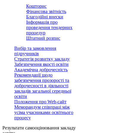
Кошторис
Фінансова звітність
Благодійні внески
Інформація про
проведення тендерних
процедур
Штатний розпис
Вибір та замовлення
підручників
Стратегія розвитку закладу
Забезпечення якості освіти
Академічна доброчесність
Рекомендації щодо
забезпечення прозорості та
доброчесності в діяльності
закладів загальної середньої
освіти
Положення про Web-сайт
Меморандум співпраці між
усіма учасниками освітнього
процесу
Результати самооцінювання закладу