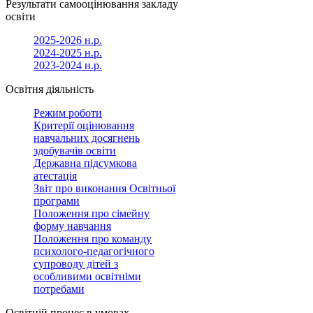
Результати самооцінювання закладу
освіти
2025-2026 н.р.
2024-2025 н.р.
2023-2024 н.р.
Освітня діяльність
Режим роботи
Критерії оцінювання
навчальних досягнень
здобувачів освіти
Державна підсумкова
атестація
Звіт про виконання Освітньої
програми
Положення про сімейну
форму навчання
Положення про команду
психолого-педагогічного
супроводу дітей з
особливими освітніми
потребами
Освітній процес в умовах