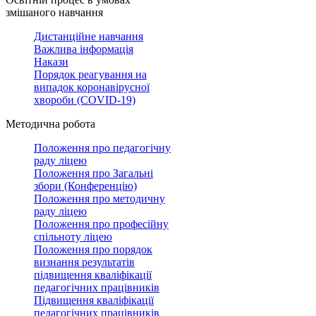
змішаного навчання
Дистанційне навчання
Важлива інформація
Накази
Порядок реагування на
випадок коронавірусної
хвороби (COVID-19)
Методична робота
Положення про педагогічну
раду ліцею
Положення про Загальні
збори (Конференцію)
Положення про методичну
раду ліцею
Положення про професійну
спільноту ліцею
Положення про порядок
визнання результатів
підвищення кваліфікації
педагогічних працівників
Підвищення кваліфікації
педагогічних працівників