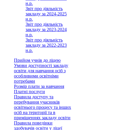
н.р.
Звіт про діяльність
закладу за 2024-2025
н.р.
Звіт про діяльність
закладу за 2023-2024
н.р.
Звіт про діяльність
закладу за 2022-2023
н.р.
Прийом учнів до ліцею
Умови доступності закладу
освіти для навчання осіб з
особливими освітніми
потребами
Розмір плати за навчання
Платні послуги
Правила доступу та
перебування учасників
освітнього процесу та інших
осіб на території та в
приміщеннях закладу освіти
Правила поведінки
здобувачів освіти у ліцеї