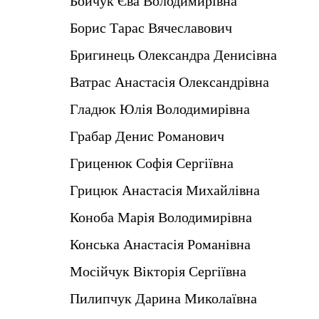
Бойчук Єва Володимирівна
Борис Тарас Вячеславович
Бригинець Олександра Денисівна
Ватрас Анастасія Олександрівна
Гладюк Юлія Володимирівна
Грабар Денис Романович
Гриценюк Софія Сергіївна
Грицюк Анастасія Михайлівна
Коноба Марія Володимирівна
Конська Анастасія Романівна
Мосійчук Вікторія Сергіївна
Пилипчук Дарина Миколаївна