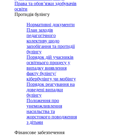
Права та обов’язки здобувачів
освіти
Протидія булінгу
Нормативні документи
План заходів
педагогічного
колективу щодо
запобігання та протидії
булінгу
Порядок дій учасників
освітнього процесу у
випадку виявлення
факту булінгу/
кібербулінгу чи мобінгу
Порядок реагування на
доведені випадки
булінгу
Положення про
унеможливлення
насильства та
жорстокого поводження
з дітьми
Фінансове забезпечення