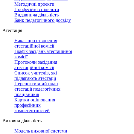
Методичні проєкти
Професійні спільноти
Видавнича діяльність
Банк педагогічного досвіду
Атестація
Наказ про створення
атестаційної комісії
Графік засідань атестаційної
комісії
Протоколи засідання
атестаційної комісії
Список учителів, які
підлягають атестації
Перспективний план
атестації педагогічних
працівників
Картки оцінювання
професійних
компетентностей
Виховна діяльність
Модель виховної системи