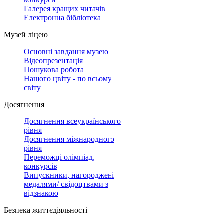
Галерея кращих читачів
Електронна бібліотека
Музей ліцею
Основні завдання музею
Відеопрезентація
Пошукова робота
Нашого цвіту - по всьому
світу
Досягнення
Досягнення всеукраїнського
рівня
Досягнення міжнародного
рівня
Переможці олімпіад,
конкурсів
Випускники, нагороджені
медалями/ свідоцтвами з
відзнакою
Безпека життєдіяльності