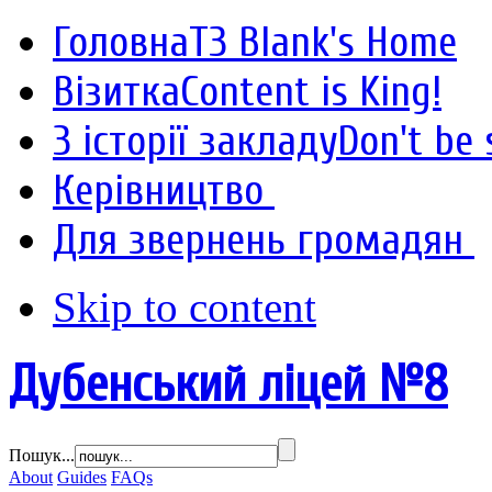
Головна
T3 Blank's Home
Візитка
Content is King!
З історії закладу
Don't be 
Керівництво
Для звернень громадян
Skip to content
Дубенський ліцей №8
Пошук...
About
Guides
FAQs